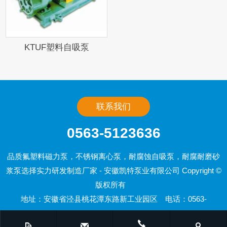
KTUF塑料自吸泵
联系我们
0563-5123636
品质氟塑料磁力泵，不锈钢离心泵，耐腐蚀自吸泵，耐腐耐磨砂
浆泵选择实力研发制造厂家 - 安徽凯特泵业有限公司 Copyright ©
版权所有
地址：安徽省泾县桃花潭东路新工业园区 电话：0563-
5122898、5123699